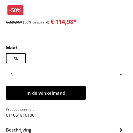
-50%
€ 114,98*
€ 229,95*
(50% bespaard)
Selecteer
Maat
XL
Producthoeveelheid: Voer de gewenste hoeveelheid
In de winkelmand
Productnummer:
011061810106
Beschrijving