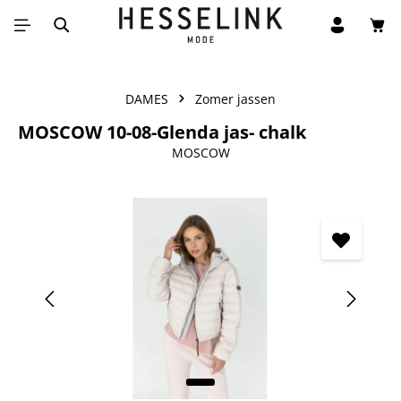
Win
Ga naar de hoofdinhoud
DAMES
Zomer jassen
MOSCOW 10-08-Glenda jas- chalk
MOSCOW
Afbeeldingengalerij overslaan