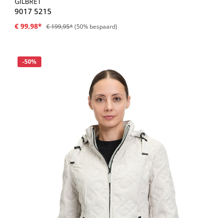
GILBRET
9017 5215
€ 99,98*
€ 199,95*
(50% bespaard)
Korting
-50%