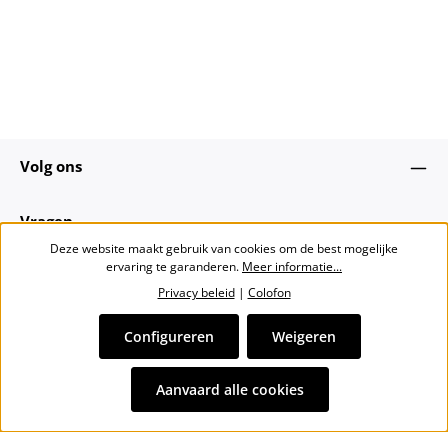
Volg ons
Vragen
Deze website maakt gebruik van cookies om de best mogelijke
ervaring te garanderen.
Meer informatie...
Over ons
Privacy beleid
|
Colofon
Nieuwsbrief
Configureren
Weigeren
Alle prijzen incl. btw plus
verzendkosten
en eventuele
Aanvaard alle cookies
bezorgkosten, indien niet anders vermeld.