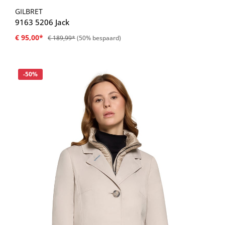
GILBRET
9163 5206 Jack
€ 95,00*
€ 189,99*
(50% bespaard)
Korting
-50%