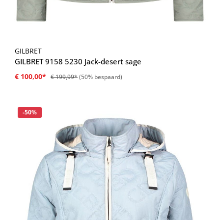
GILBRET
GILBRET 9158 5230 Jack-desert sage
€ 100,00*
€ 199,99*
(50% bespaard)
Korting
-50%