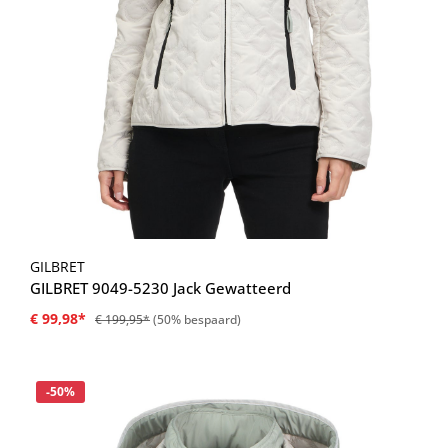
GILBRET
GILBRET 9049-5230 Jack Gewatteerd
€ 99,98*
€ 199,95*
(50% bespaard)
Korting
-50%