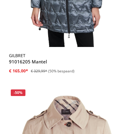
GILBRET
91016205 Mantel
€ 165,00*
€ 329,99*
(50% bespaard)
Korting
-50%