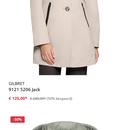
GILBRET
9121 5206 Jack
€ 125,00*
€ 249,99*
(50% bespaard)
Korting
-50%