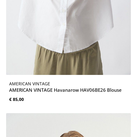
AMERICAN VINTAGE
AMERICAN VINTAGE Havanarow HAV06BE26 Blouse
Normale prijs:
€ 85,00