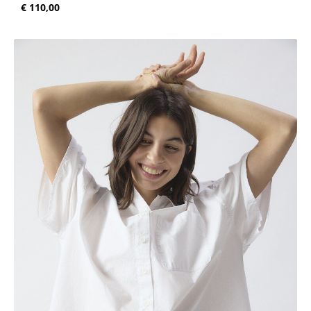
Normale prijs:
€ 110,00