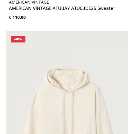
AMERICAN VINTAGE
AMERICAN VINTAGE ATUBAY ATU03DE26 Sweater
Normale prijs:
€ 110,00
Korting
-40%