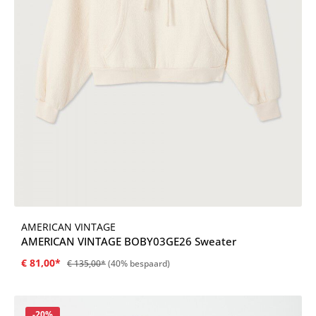
AMERICAN VINTAGE
AMERICAN VINTAGE BOBY03GE26 Sweater
€ 81,00*
€ 135,00*
(40% bespaard)
Korting
-20%