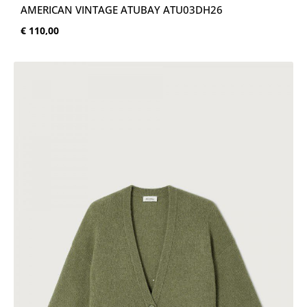
AMERICAN VINTAGE ATUBAY ATU03DH26
Normale prijs:
€ 110,00