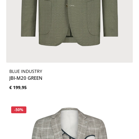
BLUE INDUSTRY
JBI-M20 GREEN
Normale prijs:
€ 199,95
Korting
-50%