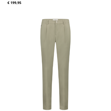
Normale prijs:
€ 199,95