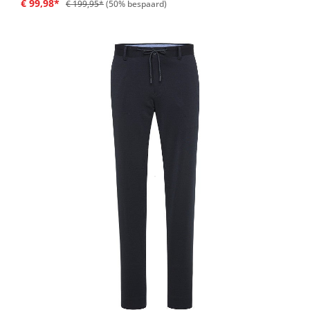
€ 99,98*
€ 199,95*
(50% bespaard)