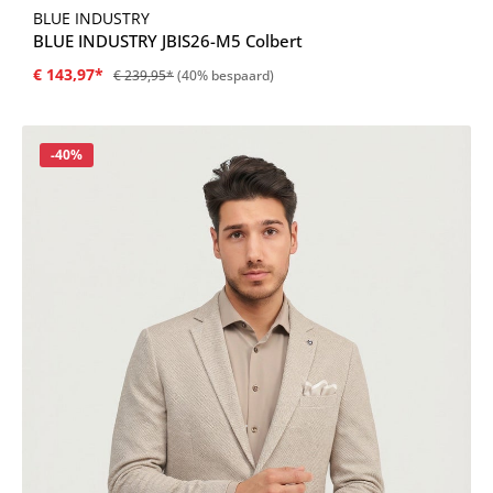
BLUE INDUSTRY
BLUE INDUSTRY JBIS26-M5 Colbert
€ 143,97*
€ 239,95*
(40% bespaard)
Korting
-40%