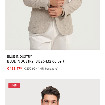
BLUE INDUSTRY
BLUE INDUSTRY JBIS26-M2 Colbert
€ 155,97*
€ 259,95*
(40% bespaard)
Korting
-40%