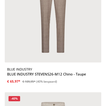
BLUE INDUSTRY
BLUE INDUSTRY STEVENS26-M12 Chino - Taupe
€ 65,97*
€ 109,95*
(40% bespaard)
Korting
-40%