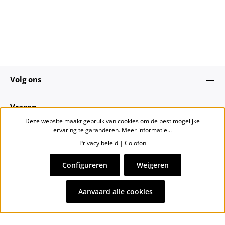
Volg ons
Vragen
Deze website maakt gebruik van cookies om de best mogelijke
ervaring te garanderen.
Meer informatie...
Over ons
Privacy beleid
|
Colofon
Nieuwsbrief
Configureren
Weigeren
Alle prijzen incl. btw plus
verzendkosten
en eventuele
Aanvaard alle cookies
bezorgkosten, indien niet anders vermeld.