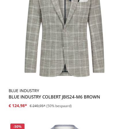
BLUE INDUSTRY
BLUE INDUSTRY COLBERT JBIS24-M6 BROWN
€ 124,98*
€ 249,95*
(50% bespaard)
Korting
-50%