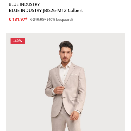
BLUE INDUSTRY
BLUE INDUSTRY JBIS26-M12 Colbert
€ 131,97*
€ 219,95*
(40% bespaard)
Korting
-40%