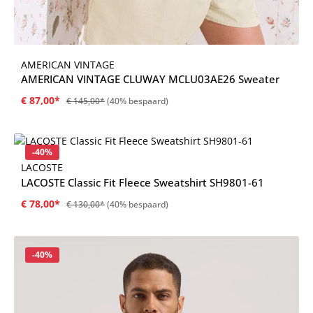
AMERICAN VINTAGE
AMERICAN VINTAGE CLUWAY MCLU03AE26 Sweater
€ 87,00*
€ 145,00*
(40% bespaard)
Korting
-40%
LACOSTE
LACOSTE Classic Fit Fleece Sweatshirt SH9801-61
€ 78,00*
€ 130,00*
(40% bespaard)
Korting
-40%