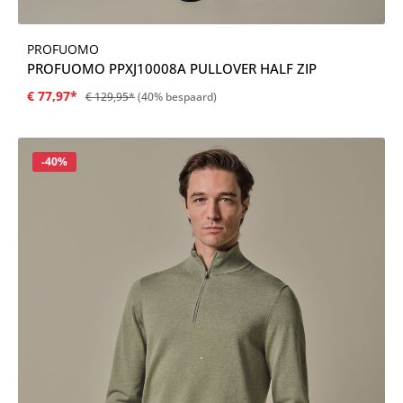
PROFUOMO
PROFUOMO PPXJ10008A PULLOVER HALF ZIP
€ 77,97*
€ 129,95*
(40% bespaard)
Korting
-40%