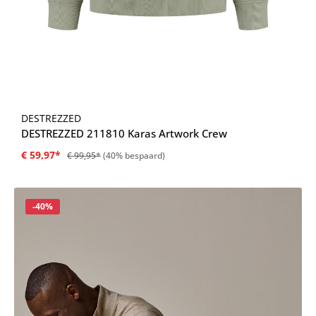
DESTREZZED
DESTREZZED 211810 Karas Artwork Crew
€ 59,97*
€ 99,95*
(40% bespaard)
Korting
-40%