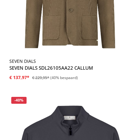
SEVEN DIALS
SEVEN DIALS SDL26105AA22 CALLUM
€ 137,97*
€ 229,95*
(40% bespaard)
Korting
-40%