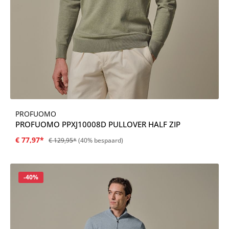
PROFUOMO
PROFUOMO PPXJ10008D PULLOVER HALF ZIP
€ 77,97*
€ 129,95*
(40% bespaard)
Korting
-40%