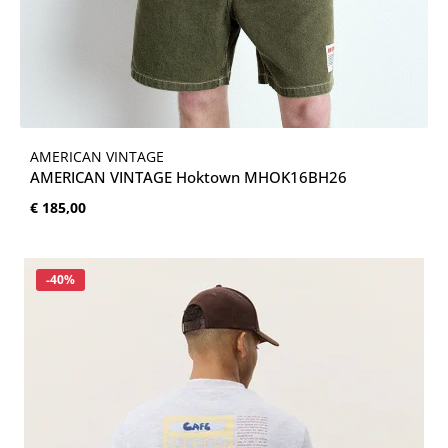
AMERICAN VINTAGE
AMERICAN VINTAGE Hoktown MHOK16BH26
Normale prijs:
€ 185,00
Korting
-40%