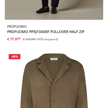
PROFUOMO
PROFUOMO PPXJ10008F PULLOVER HALF ZIP
€ 77,97*
€ 129,95*
(40% bespaard)
Korting
-40%