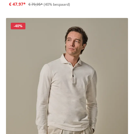
€ 47,97*
€ 79,95*
(40% bespaard)
Korting
-40%