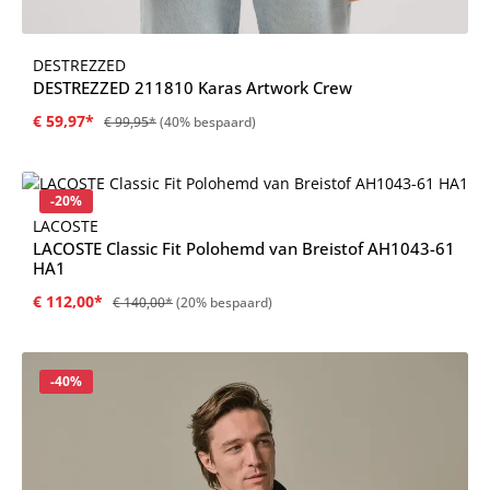
DESTREZZED
DESTREZZED 211810 Karas Artwork Crew
€ 59,97*
€ 99,95*
(40% bespaard)
Korting
-20%
LACOSTE
LACOSTE Classic Fit Polohemd van Breistof AH1043-61
HA1
€ 112,00*
€ 140,00*
(20% bespaard)
Korting
-40%