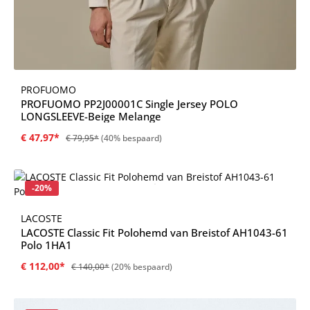
PROFUOMO
PROFUOMO PP2J00001C Single Jersey POLO
LONGSLEEVE-Beige Melange
€ 47,97*
€ 79,95*
(40% bespaard)
Korting
-20%
LACOSTE
LACOSTE Classic Fit Polohemd van Breistof AH1043-61
Polo 1HA1
€ 112,00*
€ 140,00*
(20% bespaard)