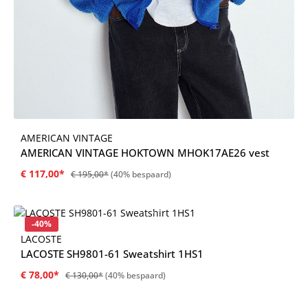
AMERICAN VINTAGE
AMERICAN VINTAGE HOKTOWN MHOK17AE26 vest
€ 117,00*
€ 195,00*
(40% bespaard)
Korting
-40%
LACOSTE
LACOSTE SH9801-61 Sweatshirt 1HS1
€ 78,00*
€ 130,00*
(40% bespaard)