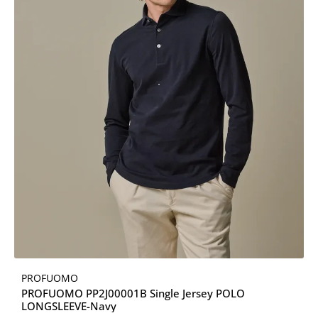
PROFUOMO
PROFUOMO PP2J00001B Single Jersey POLO
LONGSLEEVE-Navy