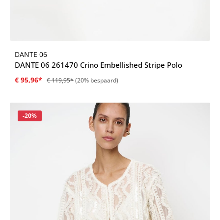
DANTE 06
DANTE 06 261470 Crino Embellished Stripe Polo
€ 95,96*
€ 119,95*
(20% bespaard)
Korting
-20%