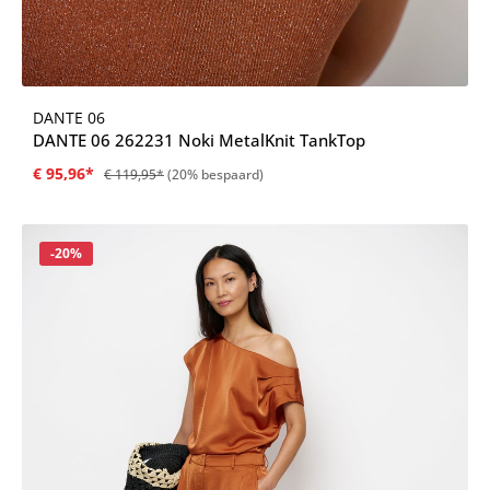
DANTE 06
DANTE 06 262231 Noki MetalKnit TankTop
€ 95,96*
€ 119,95*
(20% bespaard)
Korting
-20%