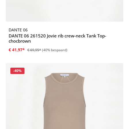
DANTE 06
DANTE 06 261520 Jovie rib crew-neck Tank Top-
chocbrown
€ 41,97*
€ 69,95*
(40% bespaard)
Korting
-40%