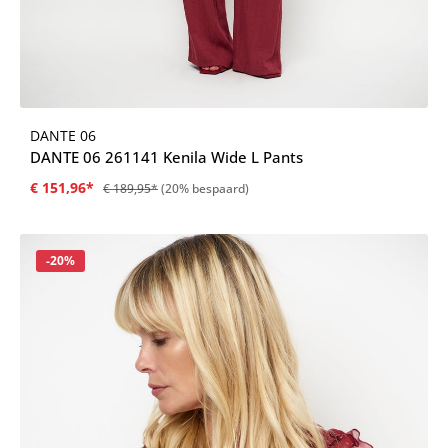
DANTE 06
DANTE 06 261141 Kenila Wide L Pants
€ 151,96*
€ 189,95*
(20% bespaard)
Korting
-20%