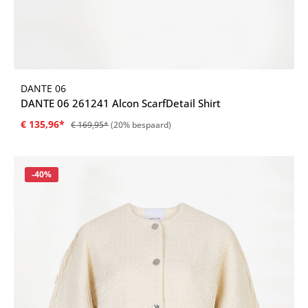
DANTE 06
DANTE 06 261241 Alcon ScarfDetail Shirt
€ 135,96*
€ 169,95*
(20% bespaard)
Korting
-40%