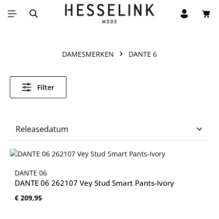
Win
Ga naar de hoofdinhoud
DAMESMERKEN
DANTE 6
Filter
DANTE 06
DANTE 06 262107 Vey Stud Smart Pants-Ivory
Normale prijs:
€ 209,95