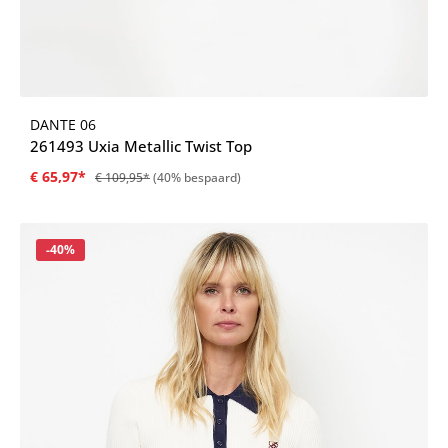
DANTE 06
261493 Uxia Metallic Twist Top
€ 65,97*
€ 109,95*
(40% bespaard)
Korting
-40%