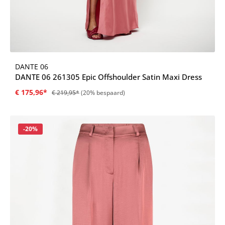
DANTE 06
DANTE 06 261305 Epic Offshoulder Satin Maxi Dress
€ 175,96*
€ 219,95*
(20% bespaard)
Korting
-20%