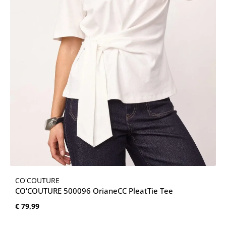
CO'COUTURE
CO'COUTURE 500096 OrianeCC PleatTie Tee
Normale prijs:
€ 79,99