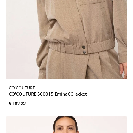
CO'COUTURE
CO'COUTURE 500015 EminaCC Jacket
Normale prijs:
€ 189,99