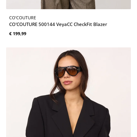
CO'COUTURE
CO'COUTURE 500144 VeyaCC CheckFit Blazer
Normale prijs:
€ 199,99