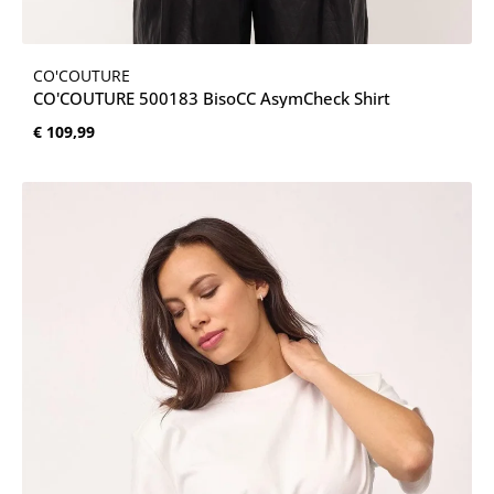
CO'COUTURE
CO'COUTURE 500183 BisoCC AsymCheck Shirt
Normale prijs:
€ 109,99