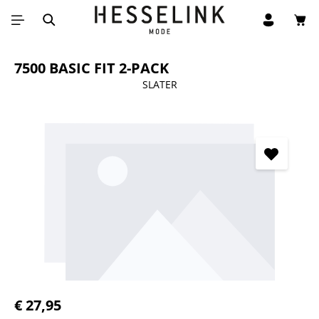
Win
Ga naar de hoofdinhoud
7500 BASIC FIT 2-PACK
SLATER
Afbeeldingengalerij overslaan
Normale prijs:
€ 27,95