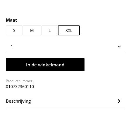
Selecteer
Maat
S
M
L
XXL
Producthoeveelheid: Voer de gewenste hoeveelheid
In de winkelmand
Productnummer:
010732360110
Beschrijving