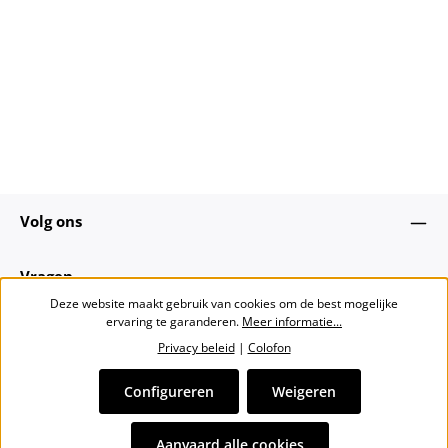
Volg ons
Vragen
Deze website maakt gebruik van cookies om de best mogelijke
ervaring te garanderen.
Meer informatie...
Over ons
Privacy beleid
|
Colofon
Nieuwsbrief
Configureren
Weigeren
Alle prijzen incl. btw plus
verzendkosten
en eventuele
Aanvaard alle cookies