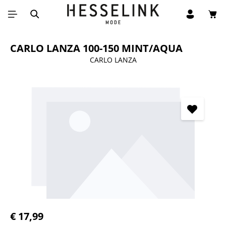
Win
Ga naar de hoofdinhoud
CARLO LANZA 100-150 MINT/AQUA
CARLO LANZA
Afbeeldingengalerij overslaan
Normale prijs:
€ 17,99