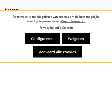
Vragen
Deze website maakt gebruik van cookies om de best mogelijke
ervaring te garanderen.
Meer informatie...
Over ons
Privacy beleid
|
Colofon
Nieuwsbrief
Configureren
Weigeren
Alle prijzen incl. btw plus
verzendkosten
en eventuele
Aanvaard alle cookies
bezorgkosten, indien niet anders vermeld.