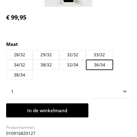
Normale prijs:
€ 99,95
Selecteer
Maat
28/32
29/32
32/32
33/32
34/32
38/32
32/34
36/34
38/34
Producthoeveelheid: Voer de gewenste hoeveelheid
In de winkelmand
Productnummer:
010916820127