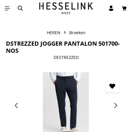
Win
Ga naar de hoofdinhoud
HEREN
Broeken
DSTREZZED JOGGER PANTALON 501700-
NOS
DESTREZZED
Afbeeldingengalerij overslaan