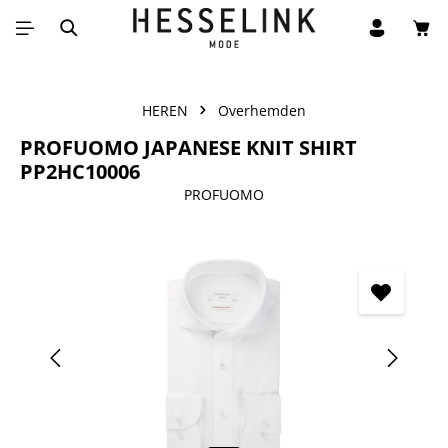
Win
Ga naar de hoofdinhoud
HEREN
Overhemden
PROFUOMO JAPANESE KNIT SHIRT
PP2HC10006
PROFUOMO
Afbeeldingengalerij overslaan