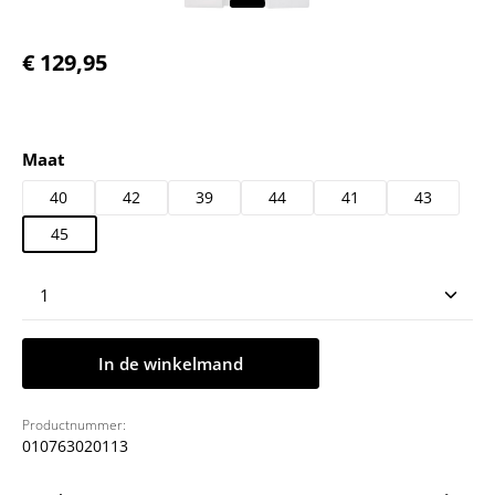
Normale prijs:
€ 129,95
Selecteer
Maat
40
42
39
44
41
43
45
Producthoeveelheid: Voer de gewenste hoeveelheid
In de winkelmand
Productnummer:
010763020113