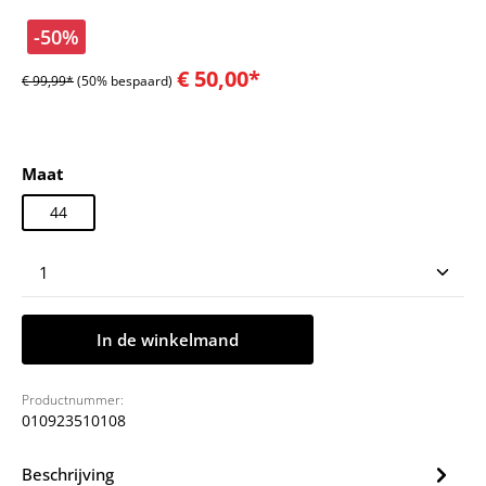
-50%
€ 50,00*
€ 99,99*
(50% bespaard)
Selecteer
Maat
44
Producthoeveelheid: Voer de gewenste hoeveelheid
In de winkelmand
Productnummer:
010923510108
Beschrijving