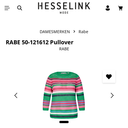
Win
Ga naar de hoofdinhoud
DAMESMERKEN
Rabe
RABE 50-121612 Pullover
RABE
Afbeeldingengalerij overslaan