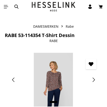
Win
Ga naar de hoofdinhoud
DAMESMERKEN
Rabe
RABE 53-114354 T-Shirt Dessin
RABE
Afbeeldingengalerij overslaan