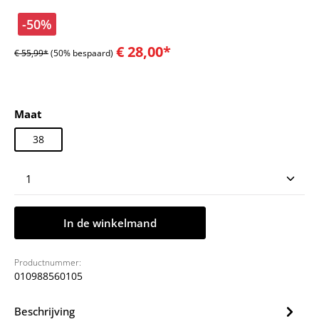
-50%
€ 28,00*
€ 55,99*
(50% bespaard)
Selecteer
Maat
38
Producthoeveelheid: Voer de gewenste hoeveelheid
In de winkelmand
Productnummer:
010988560105
Beschrijving