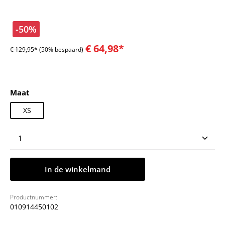
-50%
€ 64,98*
€ 129,95*
(50% bespaard)
Selecteer
Maat
XS
Producthoeveelheid: Voer de gewenste hoeveelheid
In de winkelmand
Productnummer:
010914450102