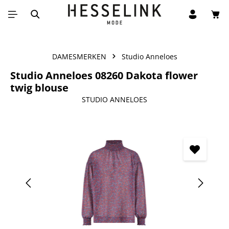
Win
Ga naar de hoofdinhoud
DAMESMERKEN
Studio Anneloes
Studio Anneloes 08260 Dakota flower
twig blouse
STUDIO ANNELOES
Afbeeldingengalerij overslaan