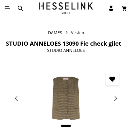
Win
Ga naar de hoofdinhoud
DAMES
Vesten
STUDIO ANNELOES 13090 Fie check gilet
STUDIO ANNELOES
Afbeeldingengalerij overslaan