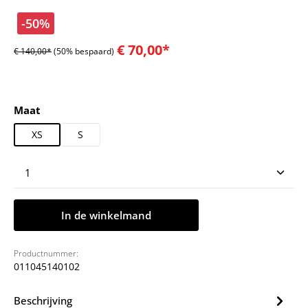
-50%
€ 70,00*
€ 140,00*
(50% bespaard)
Selecteer
Maat
XS
S
Producthoeveelheid: Voer de gewenste hoeveelheid
In de winkelmand
Productnummer:
011045140102
Beschrijving